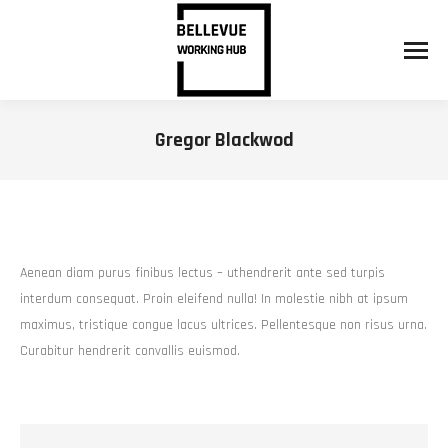
Gregor Blackwod
You are here:
Aenean diam purus finibus lectus – uthendrerit ante sed turpis
interdum consequat. Proin eleifend nulla! In molestie nibh at ipsum
maximus, tristique congue lacus ultrices. Pellentesque non risus urna.
Curabitur hendrerit convallis euismod.