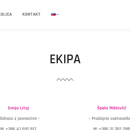
KOLICA
KONTAKT
EKIPA
Sonja Litaj
Špela Miklavčič
 Odnosi z javnostmi –
– Prodajna svetovalk
M: +386 41 692 817
M: +386 31 352 288