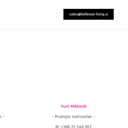
sales@bellevue-living.si
Yurii Miklovsh
a –
– Prodajni svetovalec –
M: +386 31 248 957