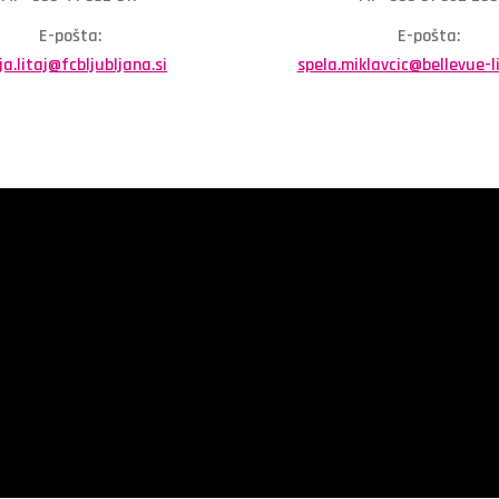
E-pošta:
E-pošta:
ja.litaj@fcbljubljana.si
spela.miklavcic@bellevue-l