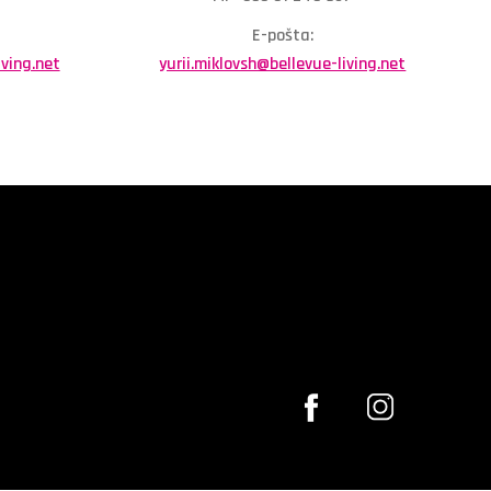
E-pošta:
iving.net
yurii.miklovsh@bellevue-living.net