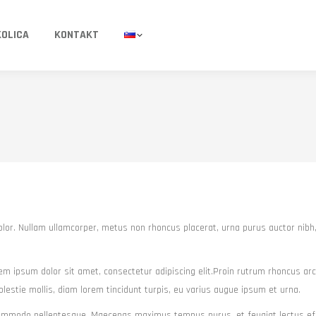
KOLICA
KONTAKT
olor. Nullam ullamcorper, metus non rhoncus placerat, urna purus auctor nibh
m ipsum dolor sit amet, consectetur adipiscing elit.Proin rutrum rhoncus arcu, 
olestie mollis, diam lorem tincidunt turpis, eu varius augue ipsum et urna.
 commodo pellentesque. Maecenas maximus tempus purus, et feugiat lectus eff