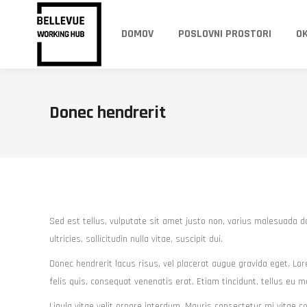
DOMOV
POSLOVNI PROSTORI
O
Donec hendrerit
Sed est tellus, vulputate sit amet justo non, varius malesuada d
ultricies, sollicitudin nulla vitae, suscipit dui.
Donec hendrerit lacus risus, vel placerat augue gravida eget. Lore
felis quis, consequat venenatis erat. Etiam tincidunt, tellus eu m
Ligula vitae velit ornare interdum. Mauris consectetur mi vitae