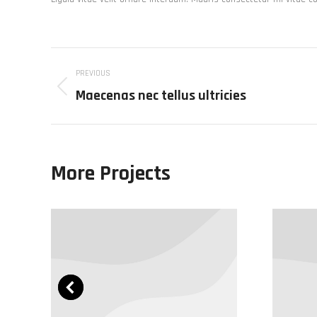
Project
PREVIOUS
navigation
Maecenas nec tellus ultricies
Previous
project:
More Projects