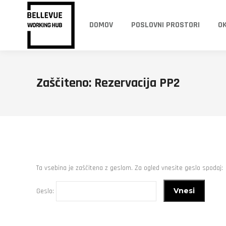
DOMOV
POSLOVNI PROSTORI
O
Zaščiteno: Rezervacija PP2
Ta vsebina je zaščitena z geslom. Za ogled vnesite geslo spodaj:
Geslo: